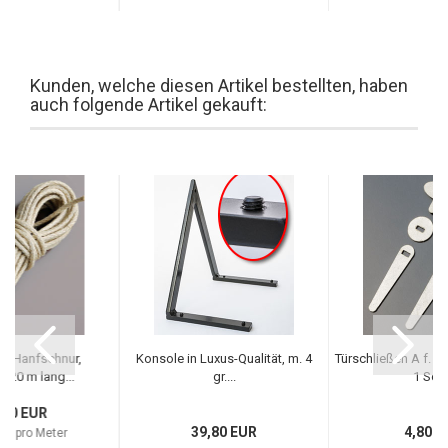
Kunden, welche diesen Artikel bestellten, haben
auch folgende Artikel gekauft:
 / Hanfschnur,
Konsole in Luxus-Qualität, m. 4
Türschließen A f. C
- 20 m lang...
gr....
1 Set,.
,80 EUR
39,80 EUR
4,80 E
UR pro Meter