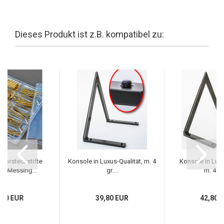
Dieses Produkt ist z.B. kompatibel zu:
Vorsteckstifte
Konsole in Luxus-Qualität, m. 4
Konsole in Luxu
nt Messing...
gr....
m. 4 gr.
,80 EUR
39,80 EUR
42,80 