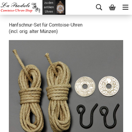
zu den
La Pendule
antiken
Comtoise-Uhren-Shop
Uhren
Hanfschnur-Set für Comtoise-Uhren
(incl. orig. alter Münzen)