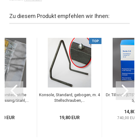
Zu diesem Produkt empfehlen wir Ihnen:
TOP
Vorsteckstifte
Konsole, Standard, gebogen, m. 4
Dr. Tillwich (ETSY
Messing/Stahl,...
Stellschrauben,...
5,...
14,80 
,80 EUR
19,80 EUR
740,00 EUR p