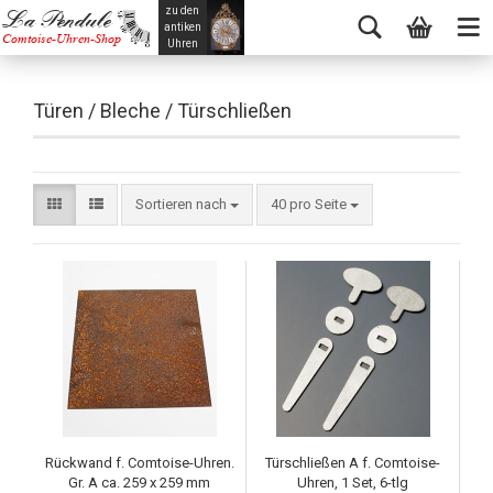
zu den
La Pendule
antiken
Comtoise-Uhren-Shop
Uhren
Türen / Bleche / Türschließen
Sortieren nach
40 pro Seite
Rückwand f. Comtoise-Uhren.
Türschließen A f. Comtoise-
Gr. A ca. 259 x 259 mm
Uhren, 1 Set, 6-tlg