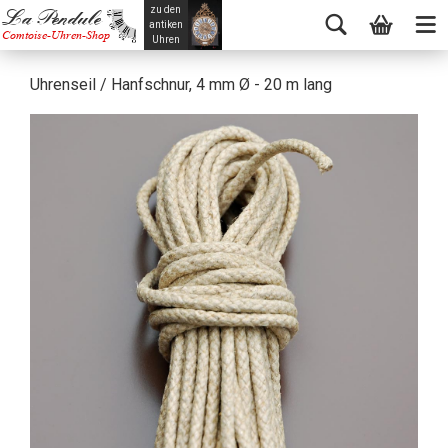
zu den
La Pendule
antiken
Comtoise-Uhren-Shop
Uhren
Uhrenseil / Hanfschnur, 4 mm Ø - 20 m lang