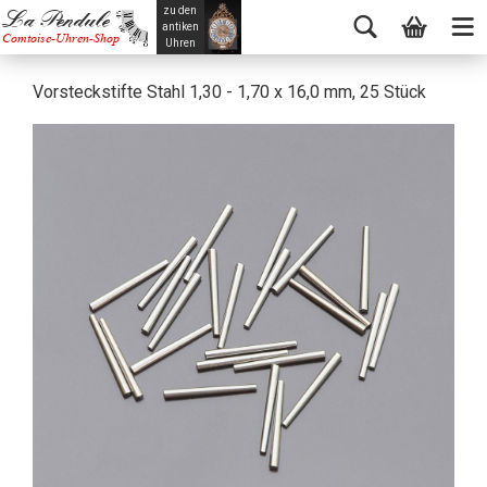
zu den
La Pendule
antiken
Comtoise-Uhren-Shop
Uhren
Vorsteckstifte Stahl 1,30 - 1,70 x 16,0 mm, 25 Stück