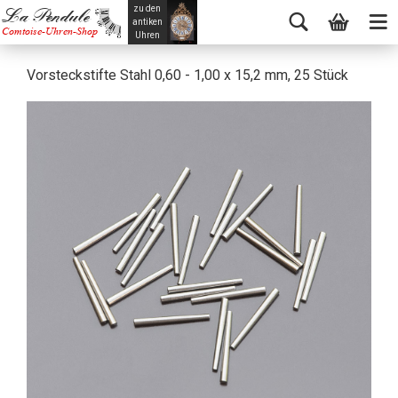
zu den
La Pendule
antiken
Comtoise-Uhren-Shop
Uhren
Vorsteckstifte Stahl 0,60 - 1,00 x 15,2 mm, 25 Stück