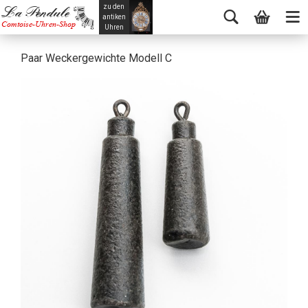
zu den
La Pendule
antiken
Comtoise-Uhren-Shop
Uhren
Paar Weckergewichte Modell C