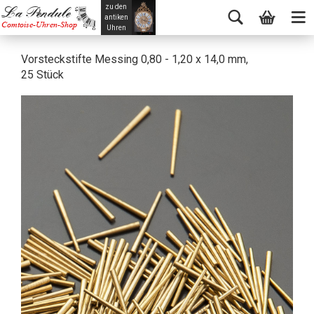
zu den
La Pendule
antiken
Comtoise-Uhren-Shop
Uhren
Vorsteckstifte Messing 0,80 - 1,20 x 14,0 mm,
25 Stück