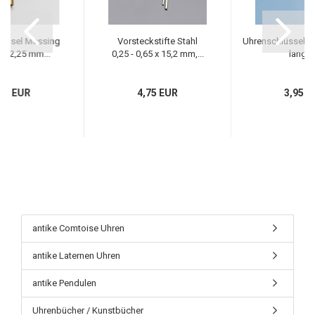
lüssel Messing
Vorsteckstifte Stahl
Uhrenschlüssel Me
 - 2,25 mm...
0,25 - 0,65 x 15,2 mm,...
langer.
45 EUR
4,75 EUR
3,95 E
antike Comtoise Uhren
antike Laternen Uhren
antike Pendulen
Uhrenbücher / Kunstbücher