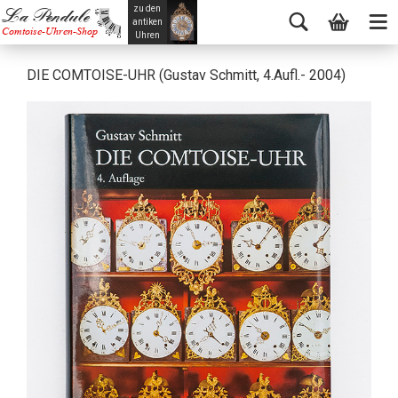
zu den
La Pendule
antiken
Comtoise-Uhren-Shop
Uhren
DIE COMTOISE-UHR (Gustav Schmitt, 4.Aufl.- 2004)